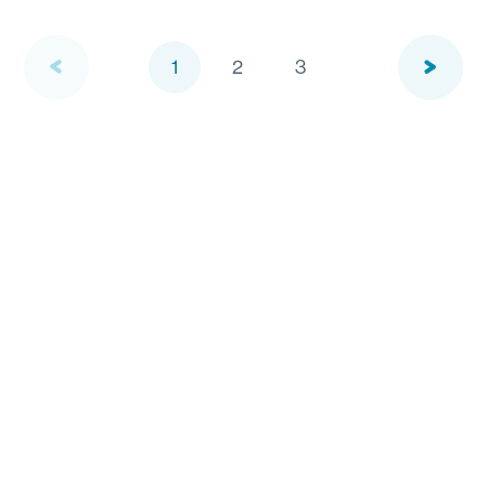
1
2
3
previous
next