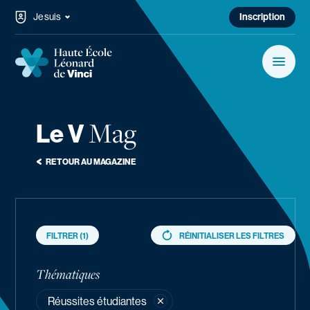
Passer au contenu
Je suis
Inscription
Haute École Léonard de Vinci
Menu
Rechercher sur le site…
Rechercher
Mag
Le V
Navigation principale
Bacheliers & Masters
RETOUR AU MAGAZINE
Formation continue
Campus
FILTRER
(1)
RÉINITIALISER LES FILTRES
FILTRER
Rechercher
Services aux étudiants
Thématiques
Réussites étudiantes
Haute École