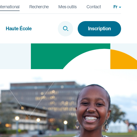
nternational
Recherche
Mes outils
Contact
Fr
Choix de 
En
Haute École
Inscription
Afficher la Recherche