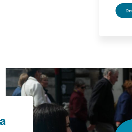
Des
la