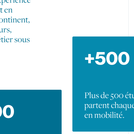
t en
ontinent,
urs,
tier sous
+500
Plus de 500 ét
partent chaqu
00
en mobilité.