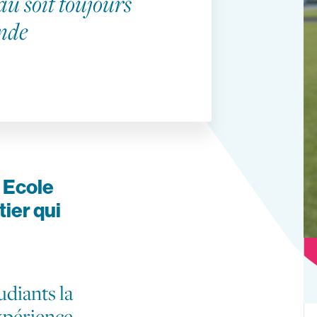
au soit toujours
nde
e Ecole
tier qui
udiants la
expérience