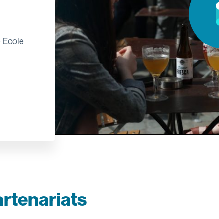
e Ecole
rtenariats