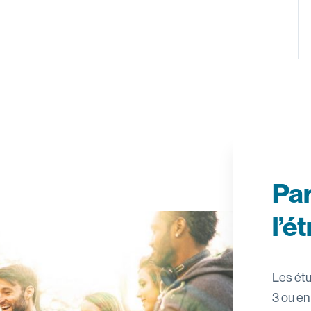
Par
l’é
Les étu
3 ou en