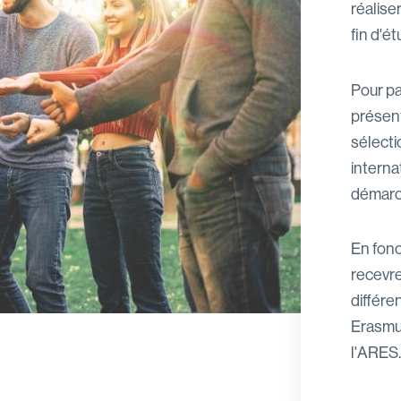
réalise
fin d'é
Pour pa
présent
sélecti
interna
démarc
En fonc
recevre
différ
Erasmu
l'ARES