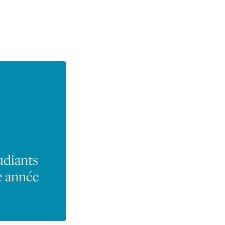
udiants
e année