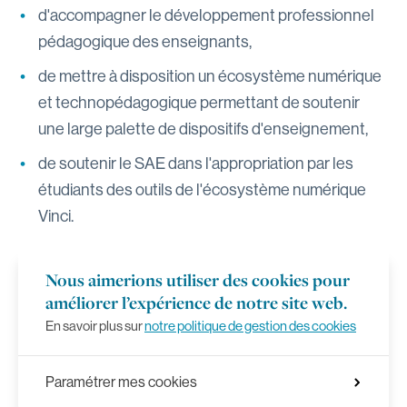
d'accompagner le développement professionnel
pédagogique des enseignants,
de mettre à disposition un écosystème numérique
et technopédagogique permettant de soutenir
une large palette de dispositifs d'enseignement,
de soutenir le SAE dans l'appropriation par les
étudiants des outils de l'écosystème numérique
Vinci.
Le service se positionne sur deux aspects
Nous aimerions utiliser des cookies pour
complémentaires :
améliorer l’expérience de notre site web.
En savoir plus sur
notre politique de gestion des cookies
Être le centre de référence pour les questions
relatives à l’approche-programme, la pédagogie et
Paramétrer mes cookies
la technopédagogie au sein de la HE ;