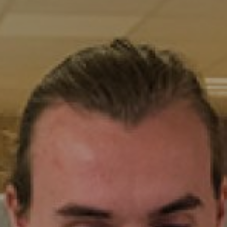
Navigation secondaire
V Mag
Agenda
International
Recherche
Mes outils
Contact