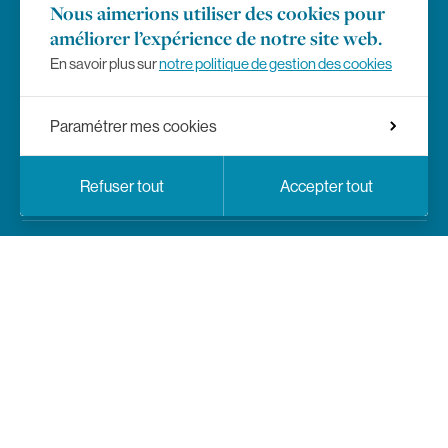
Nous aimerions utiliser des cookies pour
améliorer l’expérience de notre site web.
Presse
En savoir plus sur
notre politique de gestion des cookies
Règlement des études
Paramétrer mes cookies
Mentions légales
Choix de langue
Facebook
Instagram
LinkedIn
YouTub
Réseaux sociaux
Fr
En
Refuser tout
Accepter tout
Politique de vie privée
Paramètres de confidentialité
Réseaux sociaux
Facebook
Instagram
LinkedIn