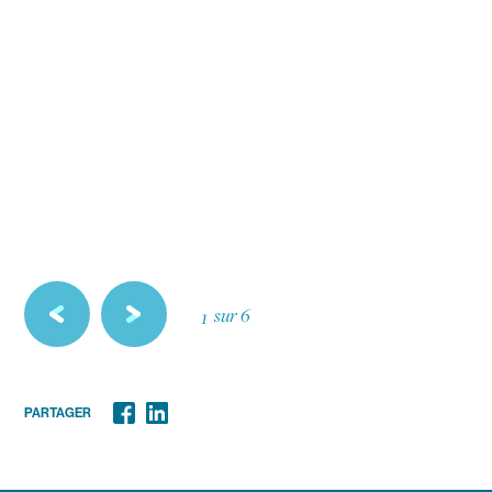
6
5
4
3
2
sur 6
1
previous
next
PARTAGER
Facebook
Linkedin