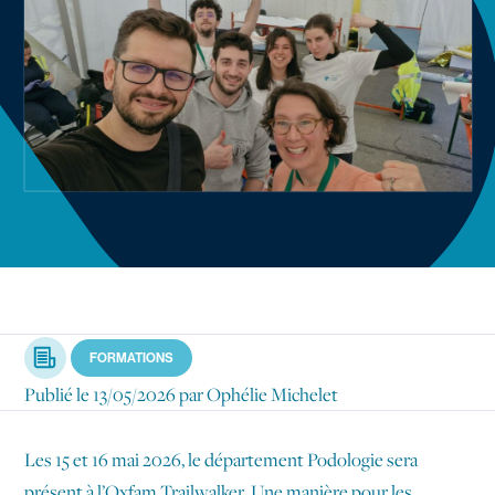
Navigation secondaire
V Mag
Agenda
International
Recherche
Mes outils
Contact
Article
FORMATIONS
Publié le
13/05/2026
par Ophélie Michelet
Les 15 et 16 mai 2026, le département Podologie sera
présent à l’Oxfam Trailwalker. Une manière pour les