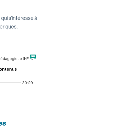
ui s'intéresse à
ériques.
es