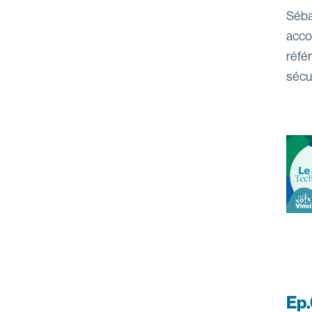
Séba
acco
réfé
sécu
Ep.