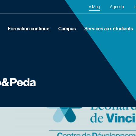
Navigation secondaire
V Mag
Agenda
I
Formation continue
Campus
Services aux étudiants
o&Peda