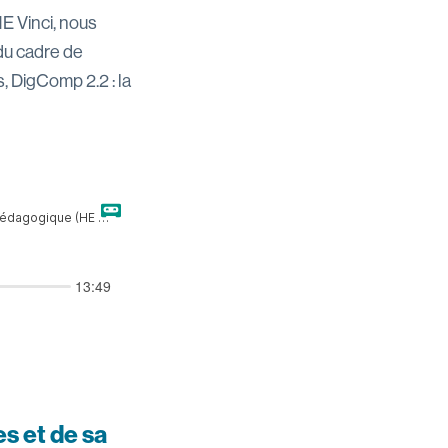
E Vinci, nous
du cadre de
 DigComp 2.2 : la
s et de sa