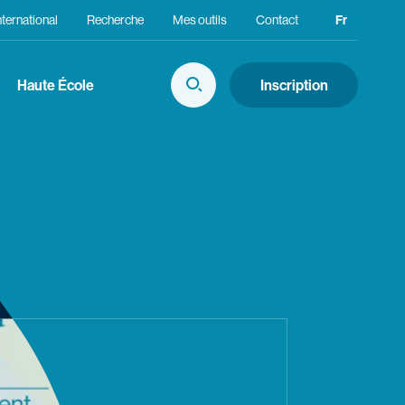
nternational
Recherche
Mes outils
Contact
Fr
Choix de 
En
Haute École
Inscription
Afficher la Recherche