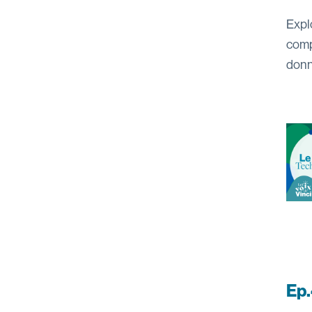
Expl
comp
donn
Ep.