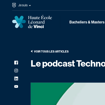
Passer au contenu
Je suis
Haute École Léonard de Vinci
Navigation principale
Bacheliers & Masters
VOIR TOUS LES ARTICLES
Le podcast Techn
Facebook
Réseaux sociaux
Instagram
LinkedIn
YouTube