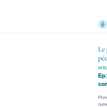
Podc
Le
péd
sou
Ep.
co
Plon
numé