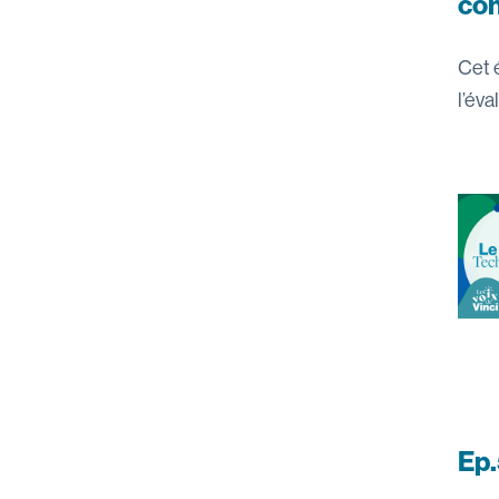
co
Cet 
l’év
Ep.