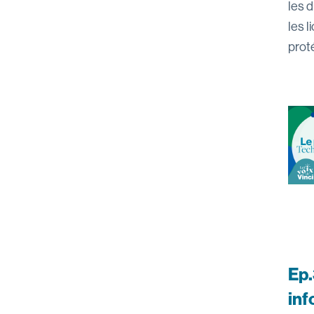
les d
les l
prot
Ep.
inf