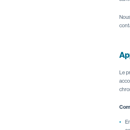
Nous
conta
Ap
Le p
acco
chro
Comm
En