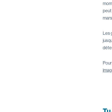
momen
peut
mars
Les 
jusq
déte
Pour 
imag
Tu 