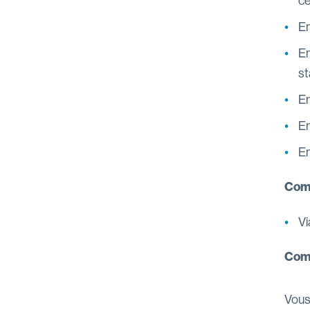
ce
En
En
st
En
En
En
Comm
Vi
Comm
Vous 