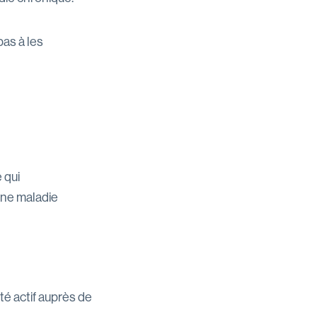
pas à les
 qui
une maladie
té actif auprès de