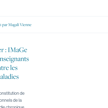
1
par Magali Vienne
er
: IMaGe
enseignants
tre les
aladies
onstitution de
ionnels de la
die chronique.