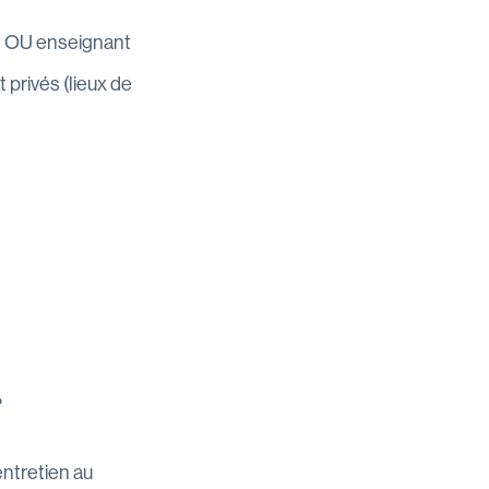
el OU enseignant
privés (lieux de
?
entretien au