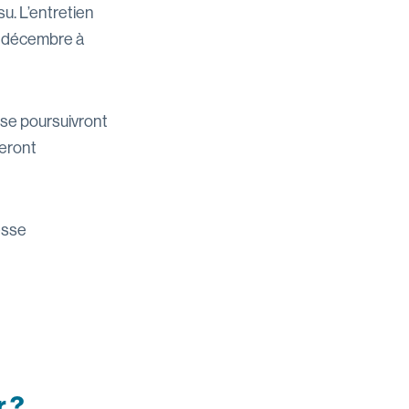
su. L’entretien
e décembre à
 se poursuivront
eront
esse
r ?