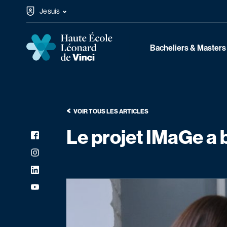
Passer au contenu
Je suis
Haute École Léonard de Vinci
Navigation principale
Bacheliers & Masters
VOIR TOUS LES ARTICLES
Le projet IMaGe a 
Facebook
Réseaux sociaux
Instagram
LinkedIn
YouTube