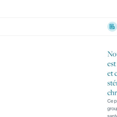
Artic
Nou
est
et 
sté
chr
Ce p
group
sant