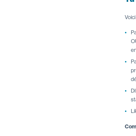
Voici
Pa
O
en
Pa
pr
dé
Di
st
Li
Comm