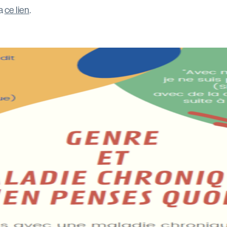
a
ce lien
.