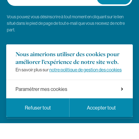
Vous pouvez vous désinscrire à tout moment en cliquant sur le lien
situé dans le pied de page de tout e-mail que vous recevez de notre
part.
Emploi
Nous aimerions utiliser des cookies pour
améliorer l’expérience de notre site web.
Presse
En savoir plus sur
notre politique de gestion des cookies
Règlement des études
Paramétrer mes cookies
Mentions légales
Choix de langue
Facebook
Instagram
LinkedIn
YouTub
Réseaux sociaux
Fr
En
Refuser tout
Accepter tout
Politique de vie privée
Paramètres de confidentialité