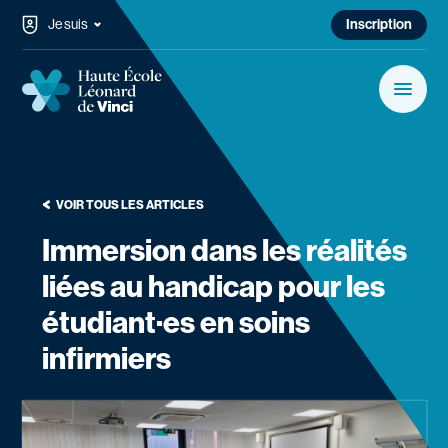
Passer au contenu
Je suis
Inscription
Haute École Léonard de Vinci
Menu
Rechercher sur le site…
Rechercher
Navigation principale
VOIR TOUS LES ARTICLES
Bacheliers & Masters
Immersion dans les réalités
liées au handicap pour les
Formation continue
étudiant·es en soins
Campus
infirmiers
Services aux étudiants
Haute École