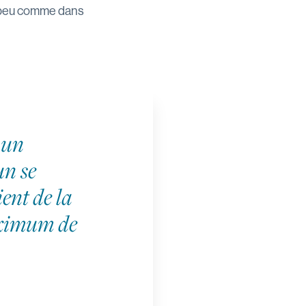
n peu comme dans
 un
un se
ent de la
aximum de