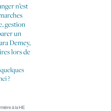
anger n’est
Démarches
, gestion
parer un
Sara Demey,
ires lors de
 quelques
ci ?
rmière à la HE