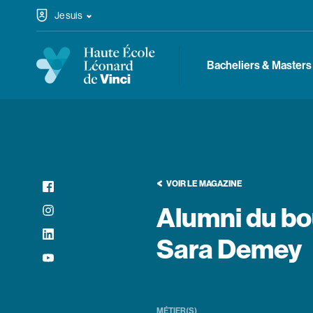
Passer au contenu
Je suis
Haute École Léonard de Vinci
Navigation principale
Bacheliers & Masters
Réseaux sociaux
Facebook
VOIR LE MAGAZINE
Instagram
Alumni du bo
LinkedIn
Sara Demey
YouTube
MÉTIER(S)