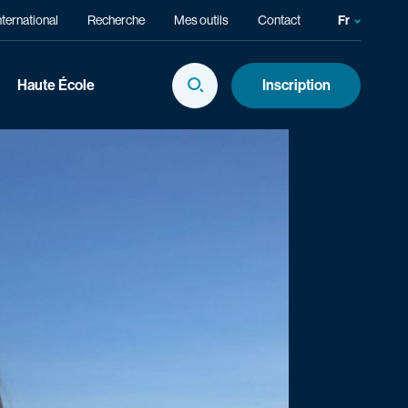
nternational
Recherche
Mes outils
Contact
Fr
Choix de 
En
Haute École
Inscription
Afficher la Recherche