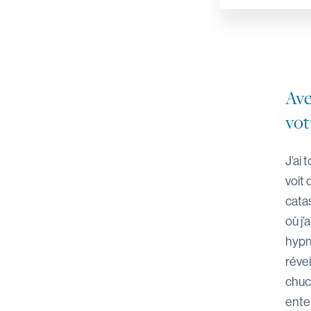
Ave
vot
J’ai
voit 
cata
où j’
hypno
révei
chuc
ente