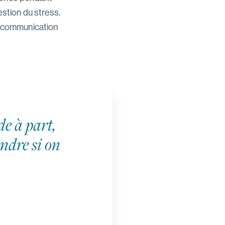
estion du stress.
a communication
de à part,
rendre si on