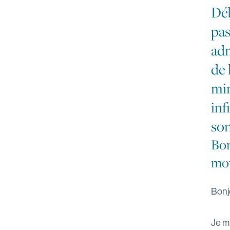
Déb
pas
adm
de 
min
inf
son
Bon
mot
Bonj
Je m’