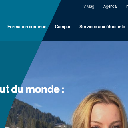
Navigation secondaire
V Mag
Agenda
I
Formation continue
Campus
Services aux étudiants
ut du monde :