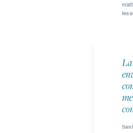
m’at
les s
La 
en
con
me
co
Sara 