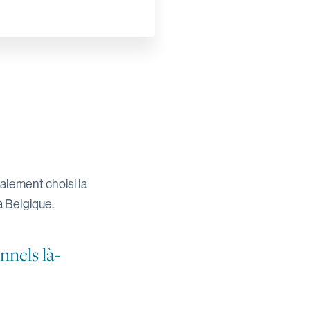
nalement choisi la
la Belgique.
nels là-