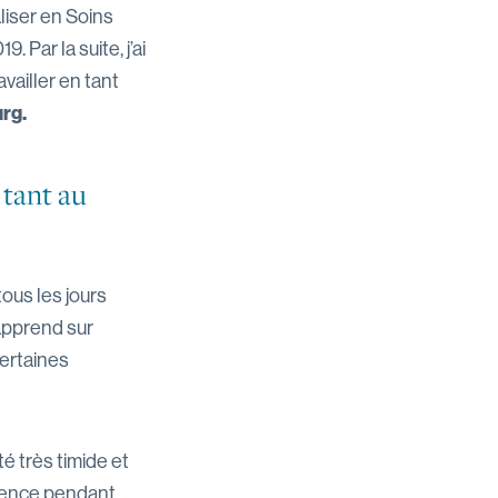
liser en Soins
. Par la suite, j’ai
ailler en tant
urg.
 tant au
ous les jours
 apprend sur
ertaines
é très timide et
urgence pendant