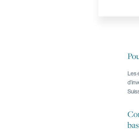
Pou
Les 
d’inv
Suiss
Com
bas