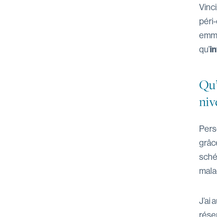
Vinc
péri-
emmé
i
qu’
Qu’
niv
Pers
grâc
sché
malad
J’ai 
réser