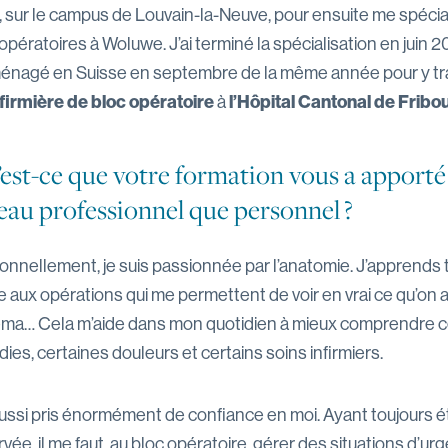
i, sur le campus de Louvain-la-Neuve, pour ensuite me spécia
opératoires à Woluwe. J’ai terminé la spécialisation en juin 2019
nagé en Suisse en septembre de la même année pour y trav
nfirmière de bloc opératoire
l’Hôpital Cantonal de Fribo
à
est-ce que votre formation vous a apporté
eau professionnel que personnel ?
onnellement, je suis passionnée par l’anatomie. J’apprends t
e aux opérations qui me permettent de voir en vrai ce qu’on
ma… Cela m’aide dans mon quotidien à mieux comprendre c
ies, certaines douleurs et certains soins infirmiers.
aussi pris énormément de confiance en moi. Ayant toujours ét
vée, il me faut, au bloc opératoire, gérer des situations d’