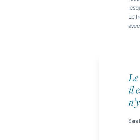
lesqu
Le t
avec 
Le 
il 
n’y
Sara 