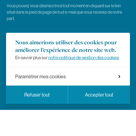
Vous pouvez vous désinscrire à tout moment en cliquant sur le lien
situé dans le pied de page de tout e-mail que vous recevez de notre
part.
Emploi
Nous aimerions utiliser des cookies pour
améliorer l’expérience de notre site web.
Presse
En savoir plus sur
notre politique de gestion des cookies
Règlement des études
Paramétrer mes cookies
Mentions légales
Choix de langue
Facebook
Instagram
LinkedIn
YouTub
Réseaux sociaux
Fr
En
Refuser tout
Accepter tout
Politique de vie privée
Paramètres de confidentialité
Réseaux sociaux
Facebook