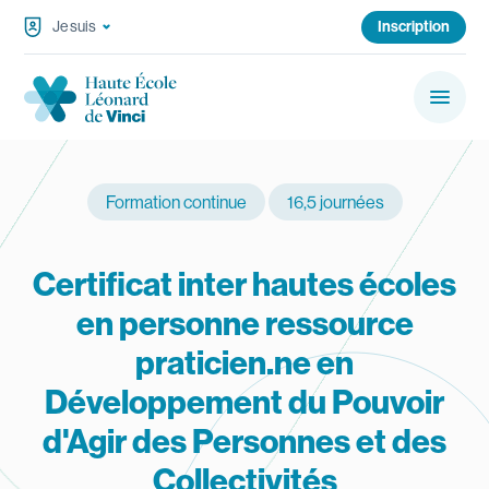
Passer au contenu
Je suis
Inscription
Haute École Léonard de Vinci
Menu
Rechercher sur le site…
Rechercher
Formation continue
16,5 journées
Navigation principale
Bacheliers & Masters
Certificat inter hautes écoles
Formation continue
en personne ressource
praticien.ne en
Campus
Développement du Pouvoir
Services aux étudiants
d'Agir des Personnes et des
Collectivités
Haute École