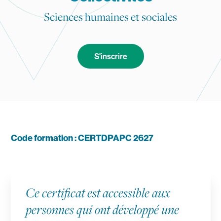
Sciences humaines et sociales
Navigation secondaire
V Mag
Agenda
S'inscrire
International
Recherche
Mes outils
Code formation : CERTDPAPC 2627
Contact
Ce certificat est accessible aux
personnes qui ont développé une