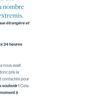
du nombre
 extremis.
gue étrangère et
ux 24 heures
la nous avait
onc pris la
nt contactés pour
 soutenir !
Cela
 moment à