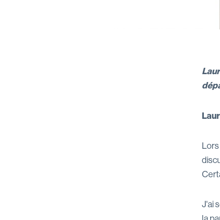
Laur
dépa
Laur
Lors
discu
Certa
J'ai 
la p