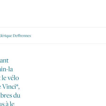
dérique Deffrennes
ant
in-la
 le vélo
 Vinci*,
bres du
s à le