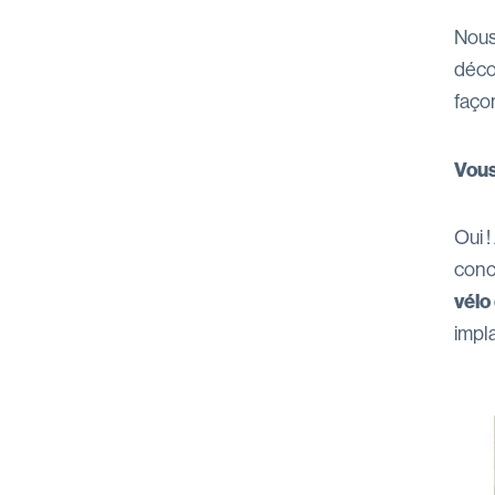
Nous
déco
façon
Vous
Oui !
conce
vélo
impl