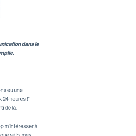
nication dans le
mplie.
ons eu une
x 24 heures !"
i de là.
op m'intéresser à
ique vélo, mes