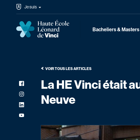
Passer au contenu
Je suis
Haute École Léonard de Vinci
Navigation principale
Bacheliers & Masters
VOIR TOUS LES ARTICLES
La HE Vinci était a
Facebook
Réseaux sociaux
Instagram
Neuve
LinkedIn
YouTube