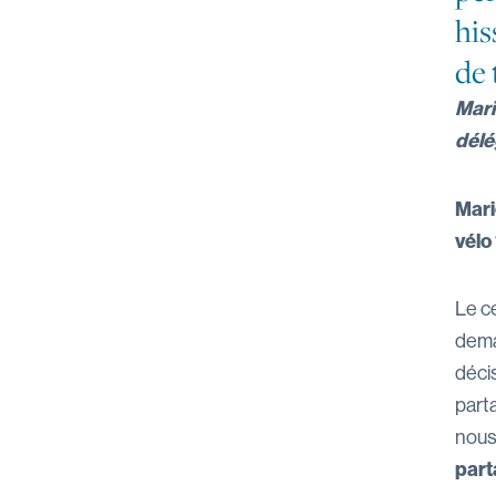
his
de 
Mari
délé
Mari
vélo
Le ce
dema
déci
part
nous 
part