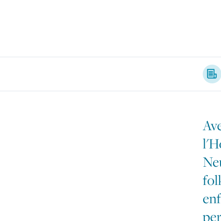
Artic
Ave
l'H
Neu
fol
enf
per