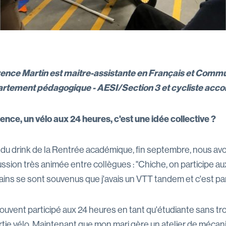
ence Martin est maitre-assistante en Français et Commu
rtement pédagogique - AESI/Section 3 et cycliste acco
ence, un vélo aux 24 heures, c'est une idée collective ?
 du drink de la Rentrée académique, fin septembre, nous av
ssion très animée entre collègues : "Chiche, on participe au
ins se sont souvenus que j'avais un VTT tandem et c'est part
souvent participé aux 24 heures en tant qu'étudiante sans tr
artie vélo. Maintenant que mon mari gère un atelier de mécan