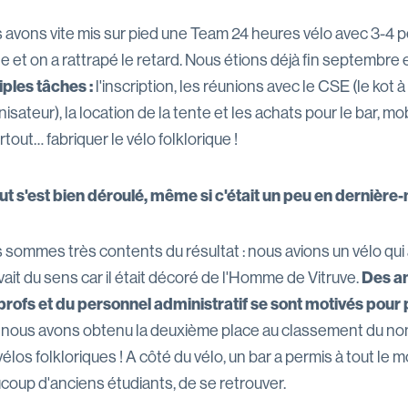
 avons vite mis sur pied une Team 24 heures vélo avec 3-4 
e et on a rattrapé le retard. Nous étions déjà fin septembre 
iples tâches :
l'inscription, les réunions avec le CSE (le kot à
isateur), la location de la tente et les achats pour le bar, m
rtout… fabriquer le vélo folklorique !
out s'est bien déroulé, même si c'était un peu en dernière
sommes très contents du résultat : nous avions un vélo qui a
vait du sens car il était décoré de l'Homme de Vitruve.
Des an
profs et du personnel administratif se sont motivés pour 
, nous avons obtenu la deuxième place au classement du no
élos folkloriques ! A côté du vélo, un bar a permis à tout le 
coup d'anciens étudiants, de se retrouver.