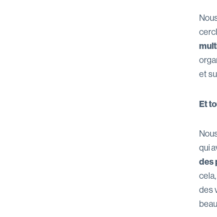
Nous
cercl
mult
organ
et su
Et t
Nous 
qui a
des 
cela
des v
beau