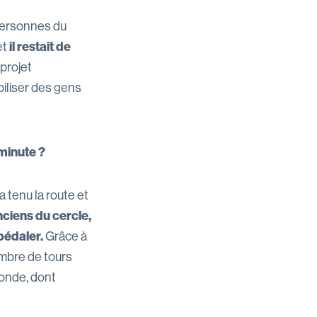
personnes du
et
il restait de
 projet
obiliser des gens
-minute ?
 tenu la route et
ciens du cercle,
pédaler.
Grâce à
mbre de tours
monde, dont