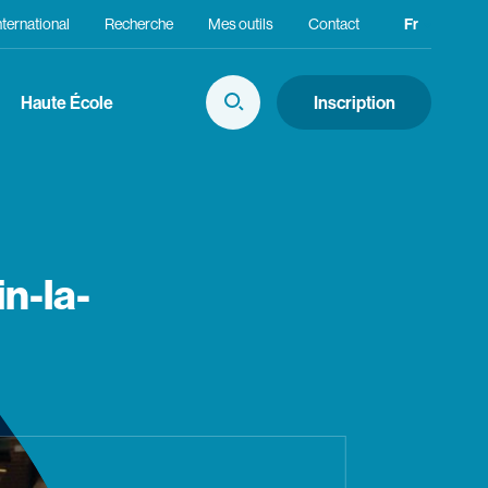
nternational
Recherche
Mes outils
Contact
Fr
Choix de 
En
Haute École
Inscription
Afficher la Recherche
n-la-