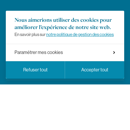
Emploi
Nous aimerions utiliser des cookies pour
améliorer l’expérience de notre site web.
Presse
En savoir plus sur
notre politique de gestion des cookies
Règlement des études
Paramétrer mes cookies
Mentions légales
Choix de langue
Réseaux sociaux
Facebook
Instagram
LinkedIn
YouTub
Fr
En
Refuser tout
Accepter tout
Politique de vie privée
Paramètres de confidentialité
Réseaux sociaux
Facebook
Instagram