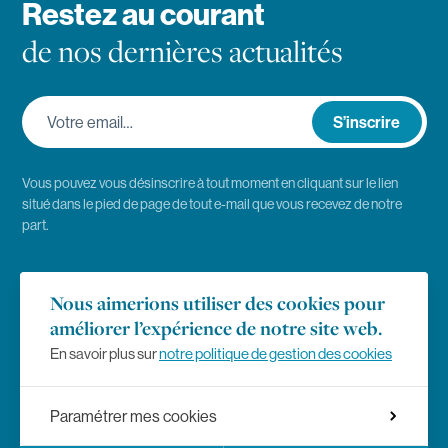
Restez au courant
de nos dernières actualités
Votre email…
S’inscrire
Vous pouvez vous désinscrire à tout moment en cliquant sur le lien
situé dans le pied de page de tout e-mail que vous recevez de notre
part.
Emploi
Nous aimerions utiliser des cookies pour
améliorer l’expérience de notre site web.
Presse
En savoir plus sur
notre politique de gestion des cookies
Règlement des études
Paramétrer mes cookies
Mentions légales
Choix de langue