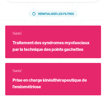
RÉINITIALISER LES FILTRES
Navigation secondaire
trainings_list_title
V Mag
Agenda
Santé
International
Traitement des syndromes myofasciaux
Recherche
par la technique des points gachettes
Mes outils
Contact
Santé
Prise en charge kinésithérapeutique de
l’endométriose