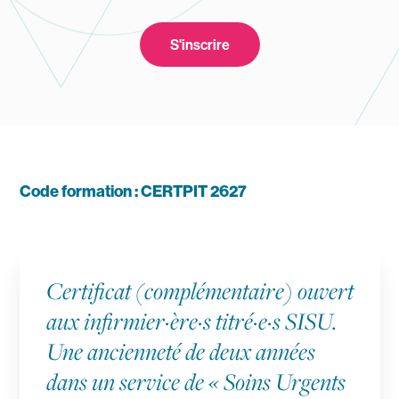
S'inscrire
Navigation secondaire
V Mag
Agenda
International
Recherche
Code formation : CERTPIT 2627
Mes outils
Contact
Certificat (complémentaire) ouvert
aux infirmier·ère·s titré·e·s SISU.
Une ancienneté de deux années
dans un service de « Soins Urgents