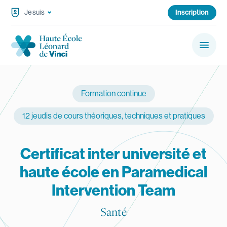
Passer au contenu
Je suis
Inscription
Haute École Léonard de Vinci
Menu
Rechercher sur le site…
Rechercher
Formation continue
Navigation principale
Bacheliers & Masters
12 jeudis de cours théoriques, techniques et pratiques
Formation continue
Certificat inter université et
haute école en Paramedical
Campus
Intervention Team
Services aux étudiants
Santé
Haute École