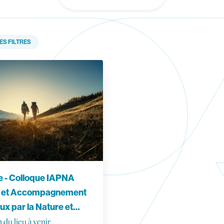
LES FILTRES
e - Colloque IAPNA
on et Accompagnement
x par la Nature et…
 du lieu à venir