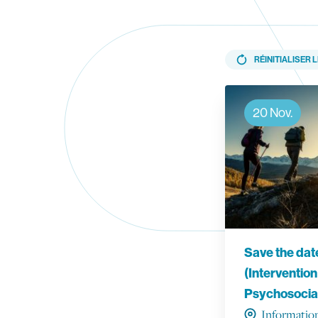
RÉINITIALISER 
En savoir plus
20 Nov.
Save the dat
(Interventi
Psychosociau
Information