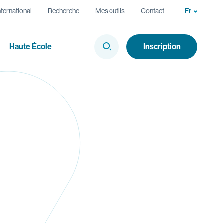
nternational
Recherche
Mes outils
Contact
Fr
Choix de 
En
Haute École
Inscription
Afficher la Recherche