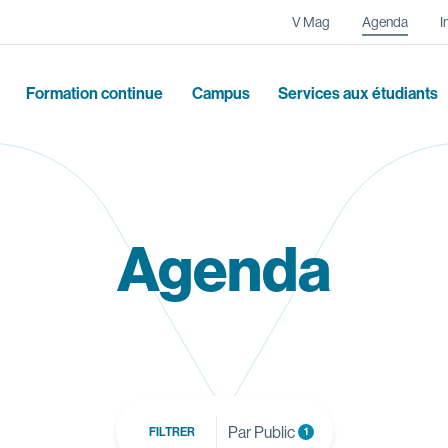
Navigation secondaire
V Mag
Agenda
I
Formation continue
Campus
Services aux étudiants
Agenda
Par Public
FILTRER
1
Rechercher