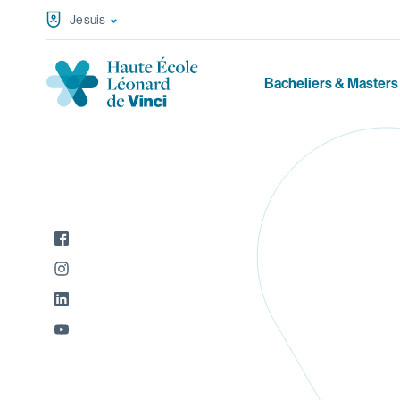
Passer au contenu
Je suis
Haute École Léonard de Vinci
Navigation principale
Bacheliers & Masters
Réseaux sociaux
Facebook
Instagram
LinkedIn
YouTube
Par Public
(1)