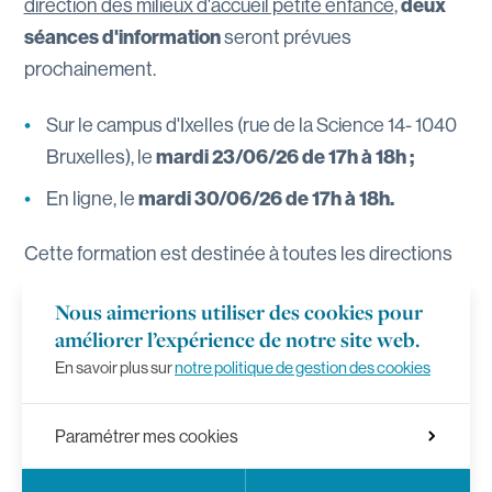
direction des milieux d'accueil petite enfance
,
deux
séances d'information
seront prévues
prochainement.
Sur le campus d'Ixelles (rue de la Science 14- 1040
Bruxelles), le
mardi 23/06/26 de 17h à 18h ;
En ligne, le
mardi 30/06/26
de 17h à 18h.
Cette formation est destinée à toutes les directions
ou futures directions de Milieux d’accueil petite
Nous aimerions utiliser des cookies pour
enfance.
améliorer l’expérience de notre site web.
En savoir plus sur
notre politique de gestion des cookies
Je m'inscris à la séance d'information !
Paramétrer mes cookies
Choix de langue
Facebook
Instagram
LinkedIn
YouTub
Réseaux sociaux
Fr
En